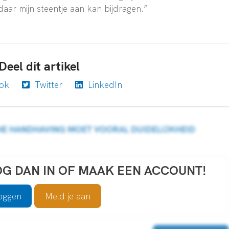
 daar mijn steentje aan kan bijdragen.”
Deel dit artikel
ok
Twitter
LinkedIn
CHE HANDHAVING MOET VOORAL DUIDELIJKHEID
OG DAN IN OF MAAK EEN ACCOUNT!
loggen
Meld je aan