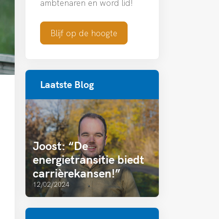
ambtenaren en word lid!
Blijf op de hoogte
Laatste Blog
Joost: “De
energietransitie biedt
carrièrekansen!”
12/02/2024