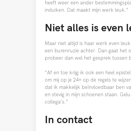
heeft weer een ander bestemmingspla
induiken. Dat maakt mijn werk leuk.”
Niet alles is even 
Maar niet altijd is haar werk even leu
een burenruzie achter. Dan gaat het o
probeer dan wel het gesprek tussen b
“Af en toe krijg ik ook een heel epist
om mij op je 24
op de regels te wijze
e
dat ik makkelijk beïnvloedbaar ben va
en stevig in mijn schoenen staan. Geluk
collega’s.”
In contact