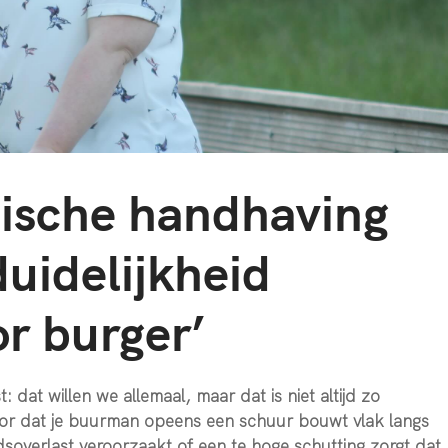
dische handhaving
uidelijkheid
r burger’
: dat willen we allemaal, maar dat is niet altijd zo
oor dat je buurman opeens een schuur bouwt vlak langs
idsoverlast veroorzaakt of een te hoge schutting zorgt dat