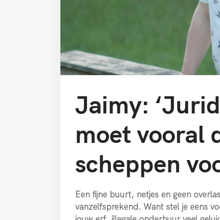
Jaimy: ‘Juri
moet vooral d
scheppen voo
Een fijne buurt, netjes en geen overlast
vanzelfsprekend. Want stel je eens v
jouw erf, illegale onderhuur veel gelu