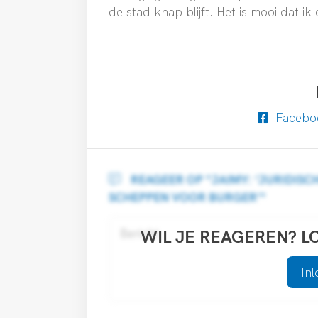
de stad knap blijft. Het is mooi dat ik
Facebo
REAGEER OP "JAIMY: ‘JURIDIS
SCHEPPEN VOOR BURGER’"
WIL JE REAGEREN? L
In