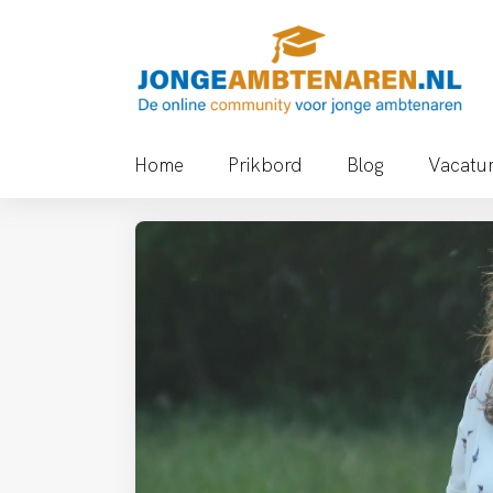
Ga
naar
de
inhoud
Home
Prikbord
Blog
Vacatu